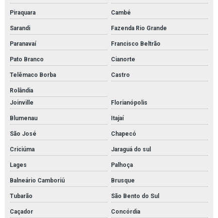
Piraquara
Cambé
Sarandi
Fazenda Rio Grande
Paranavaí
Francisco Beltrão
Pato Branco
Cianorte
Telêmaco Borba
Castro
Rolândia
Joinville
Florianópolis
Blumenau
Itajaí
São José
Chapecó
Criciúma
Jaraguá do sul
Lages
Palhoça
Balneário Camboriú
Brusque
Tubarão
São Bento do Sul
Caçador
Concórdia