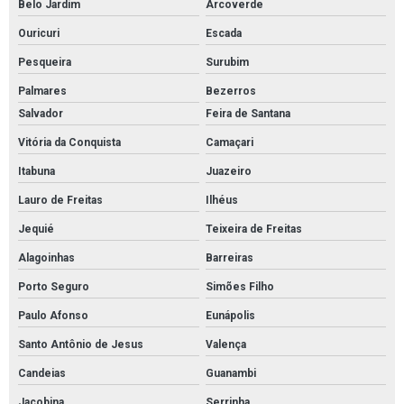
Belo Jardim
Arcoverde
Ouricuri
Escada
Pesqueira
Surubim
Palmares
Bezerros
Salvador
Feira de Santana
Vitória da Conquista
Camaçari
Itabuna
Juazeiro
Lauro de Freitas
Ilhéus
Jequié
Teixeira de Freitas
Alagoinhas
Barreiras
Porto Seguro
Simões Filho
Paulo Afonso
Eunápolis
Santo Antônio de Jesus
Valença
Candeias
Guanambi
Jacobina
Serrinha