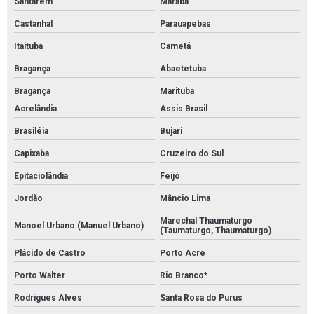
Santarém
Marabá
Castanhal
Parauapebas
Itaituba
Cametá
Bragança
Abaetetuba
Bragança
Marituba
Acrelândia
Assis Brasil
Brasiléia
Bujari
Capixaba
Cruzeiro do Sul
Epitaciolândia
Feijó
Jordão
Mâncio Lima
Marechal Thaumaturgo
Manoel Urbano (Manuel Urbano)
(Taumaturgo, Thaumaturgo)
Plácido de Castro
Porto Acre
Porto Walter
Rio Branco*
Rodrigues Alves
Santa Rosa do Purus