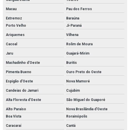
Macau
Pau dos Ferros
Extremoz
Baraúna
Porto Velho
Ji-Paraná
Ariquemes
Vilhena
Cacoal
Rolim de Moura
Jaru
Guajará-Mirim
Machadinho d'Oeste
Buritis
Pimenta Bueno
Ouro Preto do Oeste
Espigão d'Oeste
Nova Mamoré
Candeias do Jamari
Cujubim
Alta Floresta d'Oeste
São Miguel do Guaporé
Alto Paraíso
Nova Brasilândia d'Oeste
Boa Vista
Rorainópolis
Caracaraí
Cantá