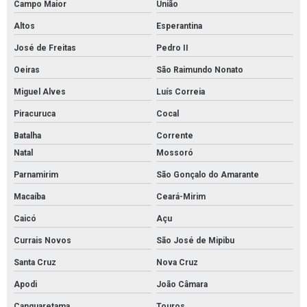
Campo Maior
União
Altos
Esperantina
José de Freitas
Pedro II
Oeiras
São Raimundo Nonato
Miguel Alves
Luís Correia
Piracuruca
Cocal
Batalha
Corrente
Natal
Mossoró
Parnamirim
São Gonçalo do Amarante
Macaíba
Ceará-Mirim
Caicó
Açu
Currais Novos
São José de Mipibu
Santa Cruz
Nova Cruz
Apodi
João Câmara
Canguaretama
Touros