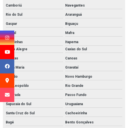
Camboriú
Navegantes
Rio do Sul
Araranguá
Gaspar
Biguaçu
Indaial
Mafra
Canoinhas
Itapema
Porto Alegre
Caxias do Sul
Pelotas
Canoas
Santa Maria
Gravataí
Viamão
Novo Hamburgo
São Leopoldo
Rio Grande
Alvorada
Passo Fundo
Sapucaia do Sul
Uruguaiana
Santa Cruz do Sul
Cachoeirinha
Bagé
Bento Gonçalves