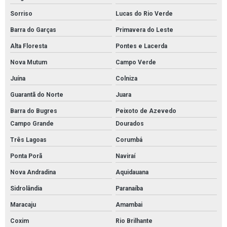
Sorriso
Lucas do Rio Verde
Barra do Garças
Primavera do Leste
Alta Floresta
Pontes e Lacerda
Nova Mutum
Campo Verde
Juína
Colniza
Guarantã do Norte
Juara
Barra do Bugres
Peixoto de Azevedo
Campo Grande
Dourados
Três Lagoas
Corumbá
Ponta Porã
Naviraí
Nova Andradina
Aquidauana
Sidrolândia
Paranaíba
Maracaju
Amambai
Coxim
Rio Brilhante