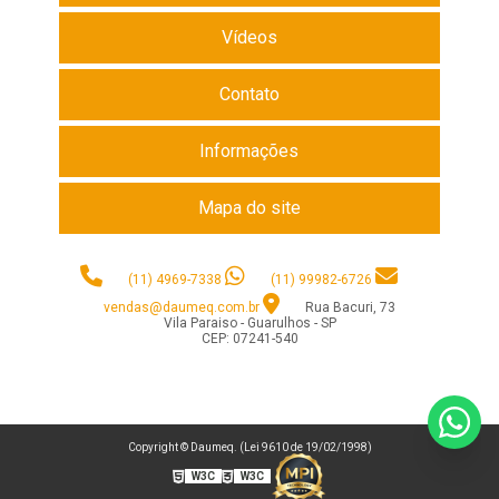
Vídeos
Contato
Informações
Mapa do site
(11) 4969-7338
(11) 99982-6726
vendas@daumeq.com.br
Rua Bacuri, 73
Vila Paraiso - Guarulhos - SP
CEP: 07241-540
Copyright © Daumeq. (Lei 9610 de 19/02/1998)
W3C
W3C