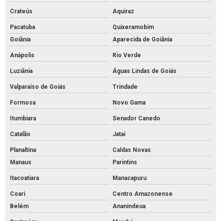
Crateús
Aquiraz
Pacatuba
Quixeramobim
Goiânia
Aparecida de Goiânia
Anápolis
Rio Verde
Luziânia
Águas Lindas de Goiás
Valparaíso de Goiás
Trindade
Formosa
Novo Gama
Itumbiara
Senador Canedo
Catalão
Jataí
Planaltina
Caldas Novas
Manaus
Parintins
Itacoatiara
Manacapuru
Coari
Centro Amazonense
Belém
Ananindeua