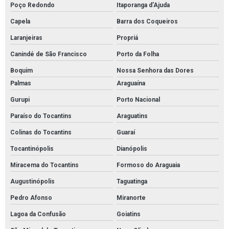
Poço Redondo
Itaporanga d'Ajuda
Capela
Barra dos Coqueiros
Laranjeiras
Propriá
Canindé de São Francisco
Porto da Folha
Boquim
Nossa Senhora das Dores
Palmas
Araguaína
Gurupi
Porto Nacional
Paraíso do Tocantins
Araguatins
Colinas do Tocantins
Guaraí
Tocantinópolis
Dianópolis
Miracema do Tocantins
Formoso do Araguaia
Augustinópolis
Taguatinga
Pedro Afonso
Miranorte
Lagoa da Confusão
Goiatins