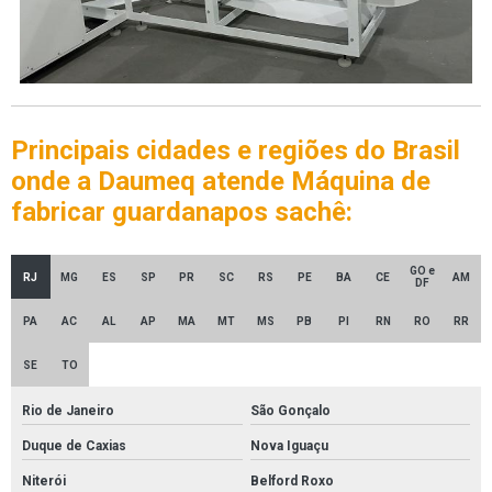
Principais cidades e regiões do Brasil
onde a Daumeq atende Máquina de
fabricar guardanapos sachê:
GO e
RJ
MG
ES
SP
PR
SC
RS
PE
BA
CE
AM
DF
PA
AC
AL
AP
MA
MT
MS
PB
PI
RN
RO
RR
SE
TO
Rio de Janeiro
São Gonçalo
Duque de Caxias
Nova Iguaçu
Niterói
Belford Roxo