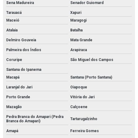
Sena Madureira
Senador Guiomard
Tarauacá
Xapuri
Maceió
Maragogi
Atalaia
Batalha
Delmiro Gouveia
Mata Grande
Palmeira dos Índios
Arapiraca
Coruripe
São Miguel dos Campos
Santana do Ipanema
Macapá
Santana (Porto Santana)
Laranjal do Jari
Oiapoque
Porto Grande
Vitória do Jari
Mazagão
Calçoene
Pedra Branca do Amapari (Pedra
Tartarugalzinho
Branca do Amaparí)
Amapá
Ferreira Gomes