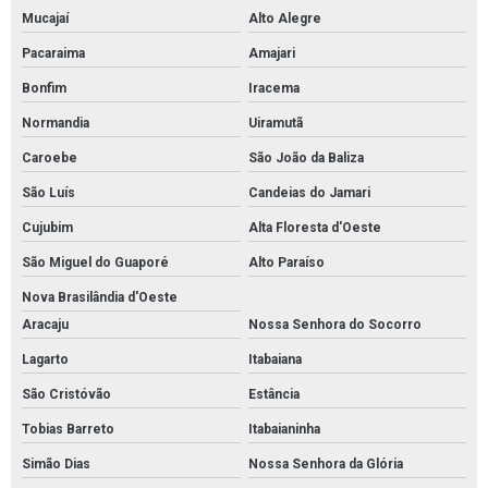
Mucajaí
Alto Alegre
Pacaraima
Amajari
Bonfim
Iracema
Normandia
Uiramutã
Caroebe
São João da Baliza
São Luís
Candeias do Jamari
Cujubim
Alta Floresta d'Oeste
São Miguel do Guaporé
Alto Paraíso
Nova Brasilândia d'Oeste
Aracaju
Nossa Senhora do Socorro
Lagarto
Itabaiana
São Cristóvão
Estância
Tobias Barreto
Itabaianinha
Simão Dias
Nossa Senhora da Glória