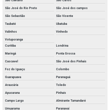
São Caetano
São Carlos
São José do Rio Preto
São José dos campos
São Sebastião
São Vicente
Taubaté
Ubatuba
Valinhos
Vinhedo
Votuporanga
Curitiba
Londrina
Maringá
Ponta Grossa
Cascavel
São José dos Pinhais
Foz do Iguaçu
Colombo
Guarapuava
Paranaguá
Araucária
Toledo
Apucarana
Pinhais
Campo Largo
Almirante Tamandaré
Umuarama
Paranavaí