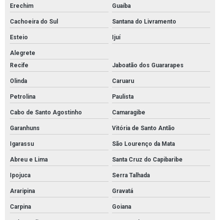
Erechim
Guaíba
Cachoeira do Sul
Santana do Livramento
Esteio
Ijuí
Alegrete
Recife
Jaboatão dos Guararapes
Olinda
Caruaru
Petrolina
Paulista
Cabo de Santo Agostinho
Camaragibe
Garanhuns
Vitória de Santo Antão
Igarassu
São Lourenço da Mata
Abreu e Lima
Santa Cruz do Capibaribe
Ipojuca
Serra Talhada
Araripina
Gravatá
Carpina
Goiana