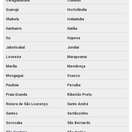
Caraguatatuba
Cubatão
Guarujá
Hortolândia
Ilhabela
Indaiatuba
Itanhaém
Itatiba
Itu
Itupeva
Jaboticabal
Jundiaí
Louveira
Marapoama
Marília
Mendonça
Mongaguá
Osasco
Paulínia
Peruíbe
Praia Grande
Ribeirão Preto
Riviera de São Lourenço
Santo André
Santos
Sertãozinho
Sorocaba
São Bernardo