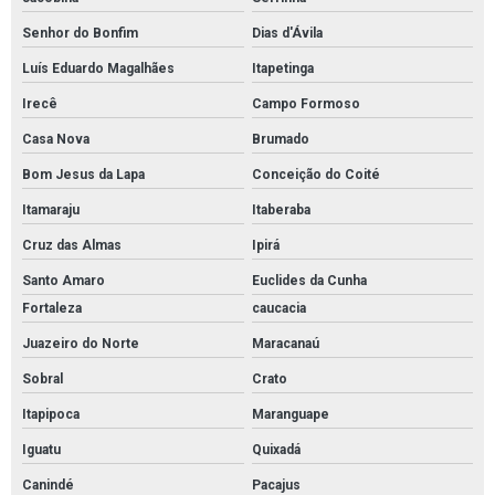
Senhor do Bonfim
Dias d'Ávila
Luís Eduardo Magalhães
Itapetinga
Irecê
Campo Formoso
Casa Nova
Brumado
Bom Jesus da Lapa
Conceição do Coité
Itamaraju
Itaberaba
Cruz das Almas
Ipirá
Santo Amaro
Euclides da Cunha
Fortaleza
caucacia
Juazeiro do Norte
Maracanaú
Sobral
Crato
Itapipoca
Maranguape
Iguatu
Quixadá
Canindé
Pacajus