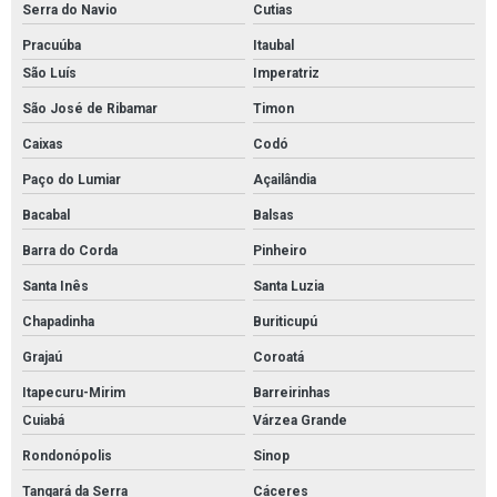
Serra do Navio
Cutias
Pracuúba
Itaubal
São Luís
Imperatriz
São José de Ribamar
Timon
Caixas
Codó
Paço do Lumiar
Açailândia
Bacabal
Balsas
Barra do Corda
Pinheiro
Santa Inês
Santa Luzia
Chapadinha
Buriticupú
Grajaú
Coroatá
Itapecuru-Mirim
Barreirinhas
Cuiabá
Várzea Grande
Rondonópolis
Sinop
Tangará da Serra
Cáceres