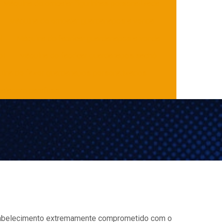
Máquina de embalar figurinhas personalizada
Máquina de embalar guardanapos a venda
l
Máquina de fabricar guardanapos a venda
el
Máquina de fabricar guardanapos sachê
ina de fazer guardanapos personalizados
alagem parafuso
tabelecimento extremamente comprometido com o