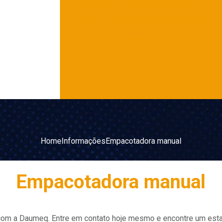
Máquina de embalar figurinhas da copa
Máquina de embalar guardanapo sachê
Máquina de embalar guardanapos de pape
Máquina de fabricar guardanapos de pap
Máquina de fazer guardanapo
Máqu
Máquina emb
Home
Informações
Empacotadora manual
Empacotadora manual
 com a Daumeq. Entre em contato hoje mesmo e encontre um es