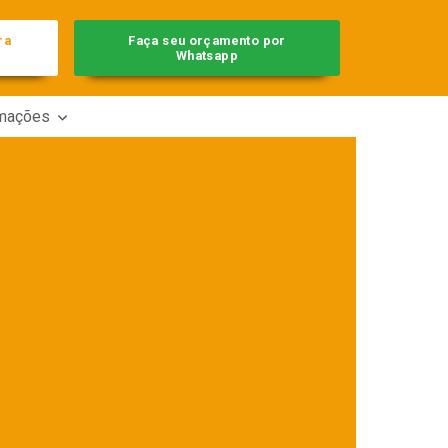
ra
Faça seu orçamento por
Whatsapp
rmações
low pack
Embaladora automática
s
Embaladora automática de bandejas
s
Embaladora automática de picolé
al
Embaladora automática usada
Embaladora de doces flow pack
Embaladora de pães tipo flow pack
pack bandejas
Embaladora flow pack invertida
na
Embaladora flow pack preço
a flow pack vertical
Embaladora horizontal