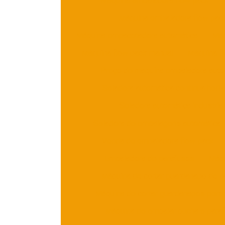
Máquina embaladora flow pack
Máquina embaladora flow pac
Máquina empacotadora automática
Máq
Máquina flow pack manual
Máquina f
Preço de maquina embaladora auto
Seladora automática contínua horiz
Seladora automática industrial
Seladora de embalagens automática
Venda de embaladora flow pack
Embaladora de parafusos
Máqu
Máquina de cortar guardanapo de p
Máquina de cortar guardanapos pers
Máquina de embalar bucha e para