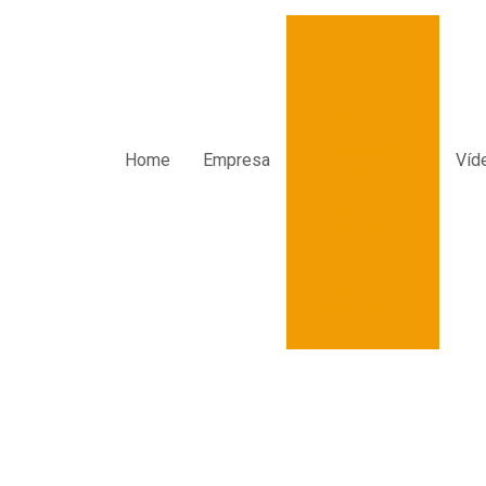
Embaladora Mini
Pack 50
Esteira
Trasportadora
Máquina MD
Home
Empresa
Víd
60/MD60-S
Máquina
MD200/MD200-
S
Máquina
MD500/MD500-
S