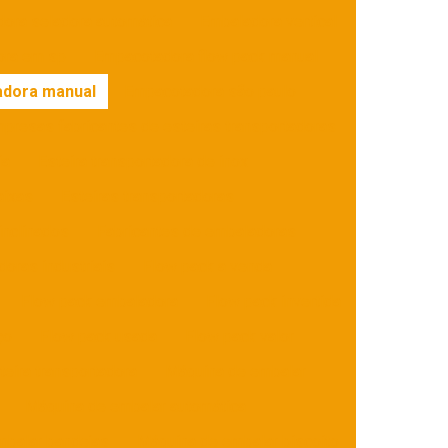
ora seladora automática
Embaladora vertical
ora em sp
Empacotadora flow pack manual
dora manual
Empacotadora são paulo
presas fabricantes de esteiras transportadoras
ia
Esteira transportadora de inox
aixas
Esteiras transportadoras
inclinados
Fabricantes de embaladoras
doras industriais
Flow pack a venda
Flow pack embaladora
Flow pack invertida
ço
Flow pack usada
Flow pack valor
eira transportadora
Máquina de embalar
Máquina de embalar automática
mbalar bandejas
Máquina de embalar biscoito