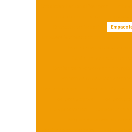
Embaladora horizontal flow pack
Embalad
Empacotadora automática
Empacotad
Empacotadora industrial
Empacota
Empresas fabricantes de embaladora
Em
Esteira transportadora de corre
Esteira transportadora para c
Esteiras transportadoras de elevação 
Fabricantes de esteiras transporta
Flow pack comprar
Flow pack dispenser
Flow pack pequena
Flow pack pre
Flow pack vertical
Fornecedor de est
Máquina de embalar alimentos
Máquina de embalar balas
Máquina de e