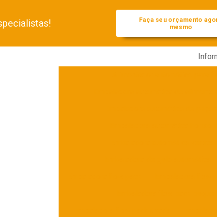
Faça seu orçamento ago
pecialistas!
mesmo
Info
Alimentador automático para f
Embaladora automática de alimento
Embaladora automática de peça
Embaladora automática horizont
Embaladora automática vertical
Embaladora de gelo automática
Embaladora flow pack
Embaladora flow 
Embaladora flow pack peque
Embaladora flow pack usada
Embalador