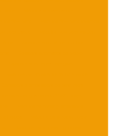
Máquina embaladora flow pack pequena
k usada
Máquina empacotadora
uina flow pack
Máquina flow pack invertida
low pack usada
Máquina flow pack vertical
mática
Seladora automática contínua
ontal
Seladora automática de picolé
Seladora automática para gelo
Seladora de picolé automático a venda
Contadora e embaladora de parafusos
ina de cortar guardanapo 20x20 preço
apel
Máquina de cortar guardanapos
onalizados
Máquina de embalar bucha
fuso
Máquina de embalar figurinhas