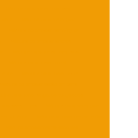
Máquina de embalar flow pack
 usada
Máquina de embalar gelo
Máquina de embalar hambúrguer
l
Máquina de embalar lanches
ma
Máquina de embalar parafusos
s
Máquina de embalar picolé
mática
Máquina de embalar pizza
Máquina de embalar sabão em barra
uina de embalar salgados congelados
de ensacar frutas
Máquina de ensacar gelo
a automática
Máquina embaladora de balões
Máquina embaladora de sabonete