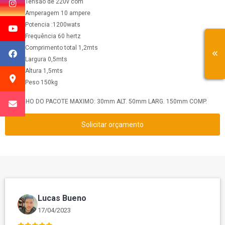
Tensão de 220v com
Amperagem 10 ampere
Potencia :1200wats
Frequência 60 hertz
Comprimento total 1,2mts
Largura 0,5mts
Altura 1,5mts
Peso 150kg
TAMANHO DO PACOTE MAXIMO: 30mm ALT. 50mm LARG. 150mm COMP.
Solicitar orçamento
Lucas Bueno
17/04/2023