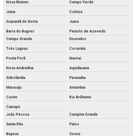
Nova Mutum
Campo Verde
Juína
Colniza
Guarantã do Norte
Juara
Barra do Bugres
Peixoto de Azevedo
Campo Grande
Dourados
Três Lagoas
Corumbá
Ponta Porã
Naviraí
Nova Andradina
Aquidauana
Sidrolândia
Paranaíba
Maracaju
Amambai
Coxim
Rio Brilhante
Caarapó
João Pessoa
Campina Grande
Santa Rita
Patos
Bayeux
Sousa