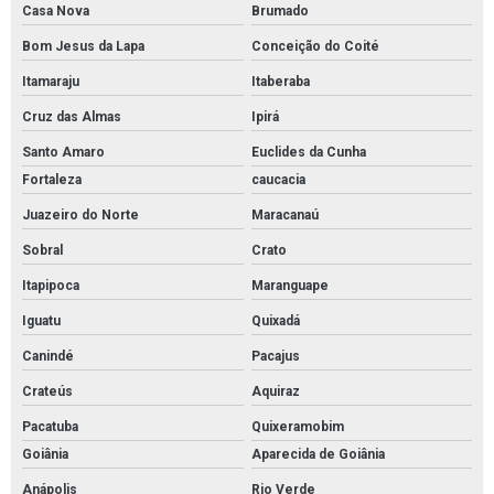
Casa Nova
Brumado
Bom Jesus da Lapa
Conceição do Coité
Itamaraju
Itaberaba
Cruz das Almas
Ipirá
Santo Amaro
Euclides da Cunha
Fortaleza
caucacia
Juazeiro do Norte
Maracanaú
Sobral
Crato
Itapipoca
Maranguape
Iguatu
Quixadá
Canindé
Pacajus
Crateús
Aquiraz
Pacatuba
Quixeramobim
Goiânia
Aparecida de Goiânia
Anápolis
Rio Verde