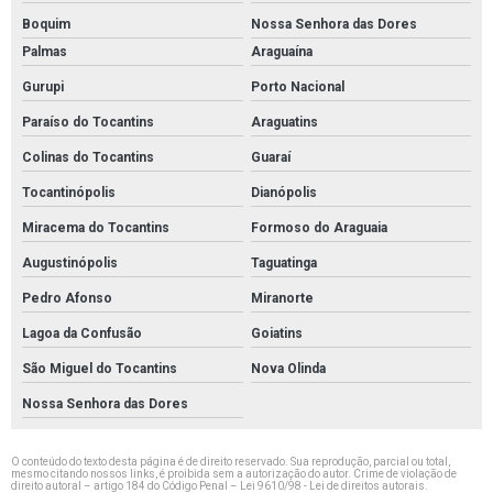
Boquim
Nossa Senhora das Dores
Palmas
Araguaína
Gurupi
Porto Nacional
Paraíso do Tocantins
Araguatins
Colinas do Tocantins
Guaraí
Tocantinópolis
Dianópolis
Miracema do Tocantins
Formoso do Araguaia
Augustinópolis
Taguatinga
Pedro Afonso
Miranorte
Lagoa da Confusão
Goiatins
São Miguel do Tocantins
Nova Olinda
Nossa Senhora das Dores
O conteúdo do texto desta página é de direito reservado. Sua reprodução, parcial ou total,
mesmo citando nossos links, é proibida sem a autorização do autor. Crime de violação de
direito autoral – artigo 184 do Código Penal –
Lei 9610/98 - Lei de direitos autorais
.