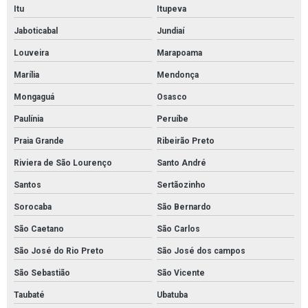
Itu
Itupeva
Jaboticabal
Jundiaí
Louveira
Marapoama
Marília
Mendonça
Mongaguá
Osasco
Paulínia
Peruíbe
Praia Grande
Ribeirão Preto
Riviera de São Lourenço
Santo André
Santos
Sertãozinho
Sorocaba
São Bernardo
São Caetano
São Carlos
São José do Rio Preto
São José dos campos
São Sebastião
São Vicente
Taubaté
Ubatuba