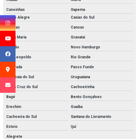
Canoinhas
Itapema
Porto Alegre
Caxias do Sul
Pelotas
Canoas
Santa Maria
Gravataí
Viamão
Novo Hamburgo
São Leopoldo
Rio Grande
Alvorada
Passo Fundo
Sapucaia do Sul
Uruguaiana
Santa Cruz do Sul
Cachoeirinha
Bagé
Bento Gonçalves
Erechim
Guaíba
Cachoeira do Sul
Santana do Livramento
Esteio
Ijuí
Alegrete