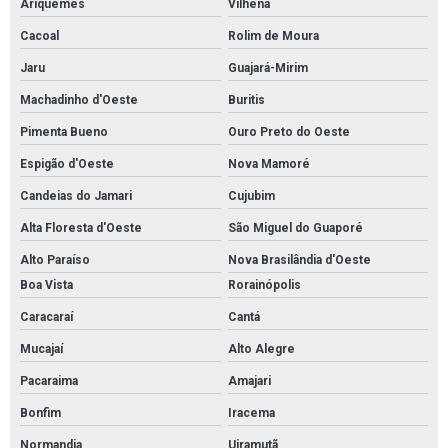
Ariquemes
Vilhena
Cacoal
Rolim de Moura
Jaru
Guajará-Mirim
Machadinho d'Oeste
Buritis
Pimenta Bueno
Ouro Preto do Oeste
Espigão d'Oeste
Nova Mamoré
Candeias do Jamari
Cujubim
Alta Floresta d'Oeste
São Miguel do Guaporé
Alto Paraíso
Nova Brasilândia d'Oeste
Boa Vista
Rorainópolis
Caracaraí
Cantá
Mucajaí
Alto Alegre
Pacaraima
Amajari
Bonfim
Iracema
Normandia
Uiramutã