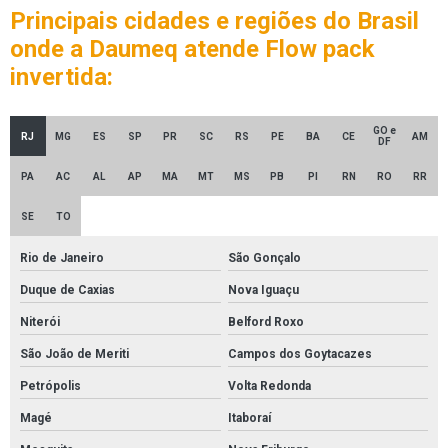
Principais cidades e regiões do Brasil
onde a Daumeq atende Flow pack
invertida:
GO e
RJ
MG
ES
SP
PR
SC
RS
PE
BA
CE
AM
DF
PA
AC
AL
AP
MA
MT
MS
PB
PI
RN
RO
RR
SE
TO
Rio de Janeiro
São Gonçalo
Duque de Caxias
Nova Iguaçu
Niterói
Belford Roxo
São João de Meriti
Campos dos Goytacazes
Petrópolis
Volta Redonda
Magé
Itaboraí