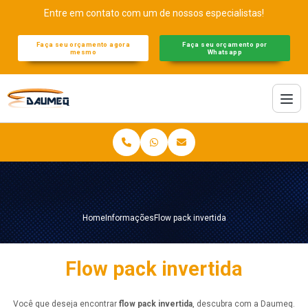
Entre em contato com um de nossos especialistas!
Faça seu orçamento agora
Faça seu orçamento por
mesmo
Whatsapp
Home
Informações
Flow pack invertida
Flow pack invertida
Você que deseja encontrar
flow pack invertida
, descubra com a Daumeq.