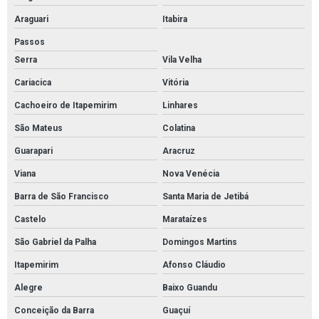
Araguari
Itabira
Passos
Serra
Vila Velha
Cariacica
Vitória
Cachoeiro de Itapemirim
Linhares
São Mateus
Colatina
Guarapari
Aracruz
Viana
Nova Venécia
Barra de São Francisco
Santa Maria de Jetibá
Castelo
Marataízes
São Gabriel da Palha
Domingos Martins
Itapemirim
Afonso Cláudio
Alegre
Baixo Guandu
Conceição da Barra
Guaçuí