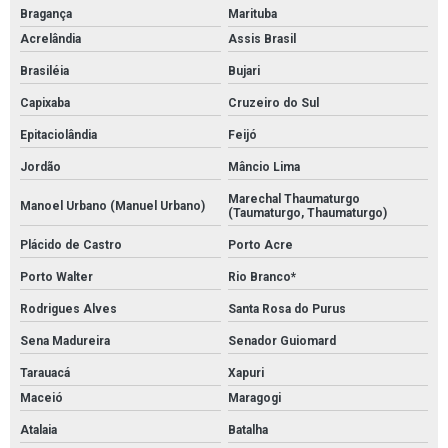
Bragança
Marituba
Acrelândia
Assis Brasil
Brasiléia
Bujari
Capixaba
Cruzeiro do Sul
Epitaciolândia
Feijó
Jordão
Mâncio Lima
Marechal Thaumaturgo
Manoel Urbano (Manuel Urbano)
(Taumaturgo, Thaumaturgo)
Plácido de Castro
Porto Acre
Porto Walter
Rio Branco*
Rodrigues Alves
Santa Rosa do Purus
Sena Madureira
Senador Guiomard
Tarauacá
Xapuri
Maceió
Maragogi
Atalaia
Batalha