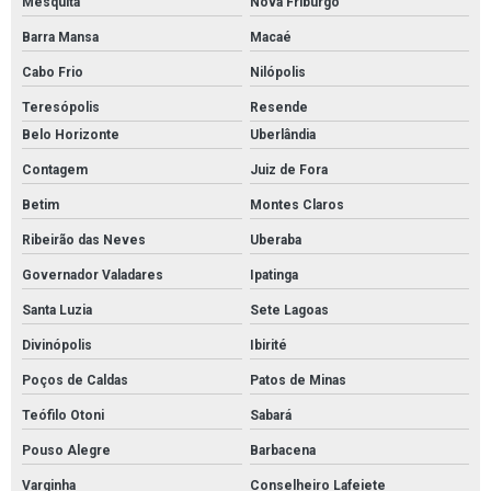
Mesquita
Nova Friburgo
Barra Mansa
Macaé
Cabo Frio
Nilópolis
Teresópolis
Resende
Belo Horizonte
Uberlândia
Contagem
Juiz de Fora
Betim
Montes Claros
Ribeirão das Neves
Uberaba
Governador Valadares
Ipatinga
Santa Luzia
Sete Lagoas
Divinópolis
Ibirité
Poços de Caldas
Patos de Minas
Teófilo Otoni
Sabará
Pouso Alegre
Barbacena
Varginha
Conselheiro Lafeiete