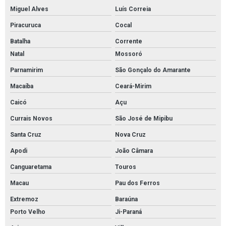
Miguel Alves
Luís Correia
Piracuruca
Cocal
Batalha
Corrente
Natal
Mossoró
Parnamirim
São Gonçalo do Amarante
Macaíba
Ceará-Mirim
Caicó
Açu
Currais Novos
São José de Mipibu
Santa Cruz
Nova Cruz
Apodi
João Câmara
Canguaretama
Touros
Macau
Pau dos Ferros
Extremoz
Baraúna
Porto Velho
Ji-Paraná