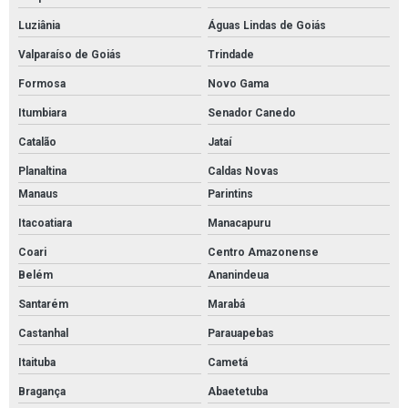
Luziânia
Águas Lindas de Goiás
Valparaíso de Goiás
Trindade
Formosa
Novo Gama
Itumbiara
Senador Canedo
Catalão
Jataí
Planaltina
Caldas Novas
Manaus
Parintins
Itacoatiara
Manacapuru
Coari
Centro Amazonense
Belém
Ananindeua
Santarém
Marabá
Castanhal
Parauapebas
Itaituba
Cametá
Bragança
Abaetetuba