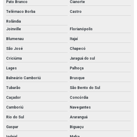
Pato Branco
Cianorte
Telêmaco Borba
Castro
Rolândia
Joinville
Florianópolis
Blumenau
Itajaí
São José
Chapecó
Criciúma
Jaraguá do sul
Lages
Palhoça
Balneário Camboriú
Brusque
Tubarão
São Bento do Sul
Caçador
Concórdia
Camboriú
Navegantes
Rio do Sul
Araranguá
Gaspar
Biguaçu
Indaial
Mafra