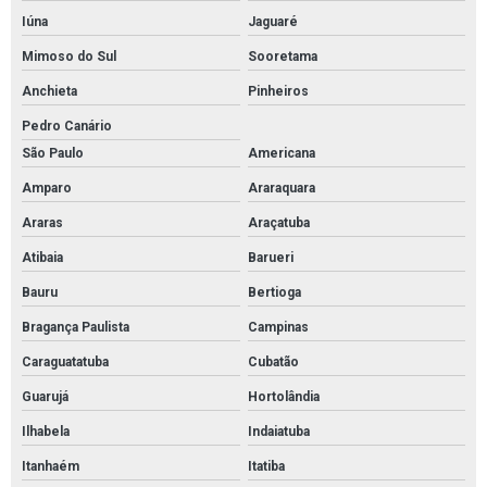
Iúna
Jaguaré
Mimoso do Sul
Sooretama
Anchieta
Pinheiros
Pedro Canário
São Paulo
Americana
Amparo
Araraquara
Araras
Araçatuba
Atibaia
Barueri
Bauru
Bertioga
Bragança Paulista
Campinas
Caraguatatuba
Cubatão
Guarujá
Hortolândia
Ilhabela
Indaiatuba
Itanhaém
Itatiba