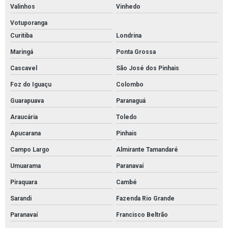
Valinhos
Vinhedo
Votuporanga
Curitiba
Londrina
Maringá
Ponta Grossa
Cascavel
São José dos Pinhais
Foz do Iguaçu
Colombo
Guarapuava
Paranaguá
Araucária
Toledo
Apucarana
Pinhais
Campo Largo
Almirante Tamandaré
Umuarama
Paranavaí
Piraquara
Cambé
Sarandi
Fazenda Rio Grande
Paranavaí
Francisco Beltrão