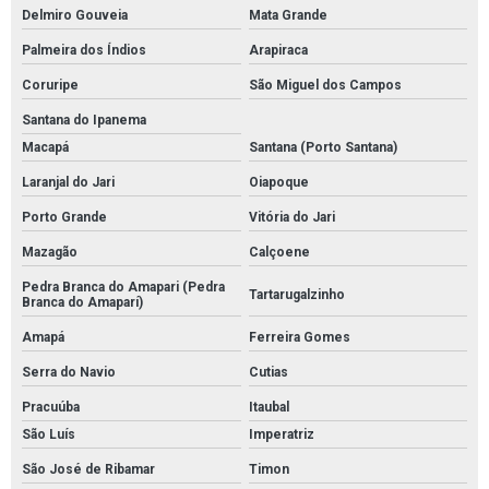
Delmiro Gouveia
Mata Grande
Palmeira dos Índios
Arapiraca
Coruripe
São Miguel dos Campos
Santana do Ipanema
Macapá
Santana (Porto Santana)
Laranjal do Jari
Oiapoque
Porto Grande
Vitória do Jari
Mazagão
Calçoene
Pedra Branca do Amapari (Pedra
Tartarugalzinho
Branca do Amaparí)
Amapá
Ferreira Gomes
Serra do Navio
Cutias
Pracuúba
Itaubal
São Luís
Imperatriz
São José de Ribamar
Timon