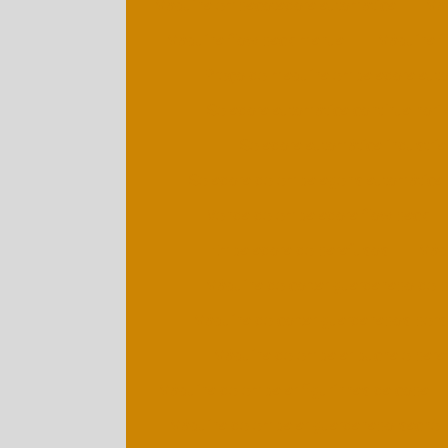
Máquina empacotadora automática
Máq
Máquina flow pack manual
Máquina f
Preço de maquina embaladora aut
Seladora automática contínua hori
Seladora automática industria
Seladora de embalagens automática
Venda de embaladora flow pack
Embaladora de parafusos
Máqu
Máquina de cortar guardanapo de 
Máquina de cortar guardanapos per
Máquina de embalar bucha e para
Máquina de embalar figurinhas da copa
Máquina de embalar guardanapo sachê