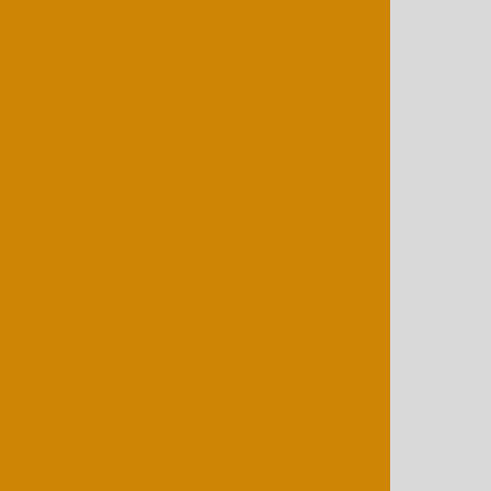
adora manual
Empacotadora são paulo
presas fabricantes de esteiras transportadoras
ia
Esteira transportadora de inox
caixas
Esteiras transportadoras
 inclinados
Fabricantes de embaladoras
doras industriais
Flow pack a venda
Flow pack embaladora
Flow pack invertida
ço
Flow pack usada
Flow pack valor
teira transportadora
Máquina de embalar
Máquina de embalar automática
mbalar bandejas
Máquina de embalar biscoito
Máquina de embalar flow pack
 usada
Máquina de embalar gelo