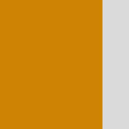
o
Máquina de embalar hambúrguer
al
Máquina de embalar lanches
ma
Máquina de embalar parafusos
s
Máquina de embalar picolé
omática
Máquina de embalar pizza
Máquina de embalar sabão em barra
uina de embalar salgados congelados
de ensacar frutas
Máquina de ensacar gelo
a automática
Máquina embaladora de balões
Máquina embaladora de sabonete
Máquina embaladora flow pack pequena
k usada
Máquina empacotadora