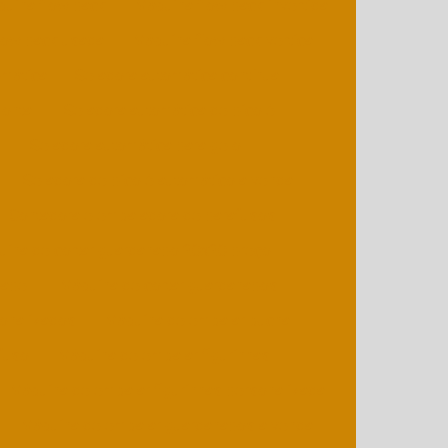
uina flow pack
Máquina flow pack invertida
low pack usada
Máquina flow pack vertical
omática
Seladora automática contínua
zontal
Seladora automática de picolé
l
Seladora automática para gelo
Seladora de picolé automático a venda
Contadora e embaladora de parafusos
ina de cortar guardanapo 20x20 preço
papel
Máquina de cortar guardanapos
sonalizados
Máquina de embalar bucha
fuso
Máquina de embalar figurinhas
Máquina de embalar figurinhas personalizada
Máquina de embalar guardanapos a venda