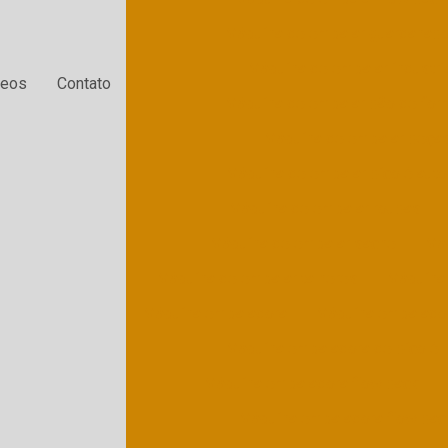
Máquina de embalar guardanap
Máquina de embalar industri
deos
Contato
Máquina de embalar pão de for
Máquina de embalar peça
Máquina de embalar picolé aut
Máquina de embalar roupas
Máquina de embalar sache
Máq
Máquina de embalar talheres
Máquina 
Máquina embaladora
Máquina embalador
Máquina embaladora de picolé
Máquina embaladora flow pack
Máquina embaladora flow pac