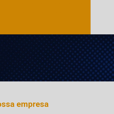
el
Máquina de fabricar guardanapos a venda
el
Máquina de fabricar guardanapos sachê
uina de fazer guardanapos personalizados
balagem parafuso
ossa empresa