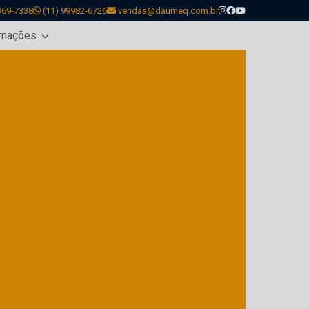
969-7338
(11) 99982-6726
vendas@daumeq.com.br
rmações
low pack
Embaladora automática
s
Embaladora automática de bandejas
s
Embaladora automática de picolé
tal
Embaladora automática usada
Embaladora de doces flow pack
Embaladora de pães tipo flow pack
pack bandejas
Embaladora flow pack invertida
na
Embaladora flow pack preço
a flow pack vertical
Embaladora horizontal
dora seladora automática
Embaladora vertical
ora em sp
Empacotadora flow pack manual