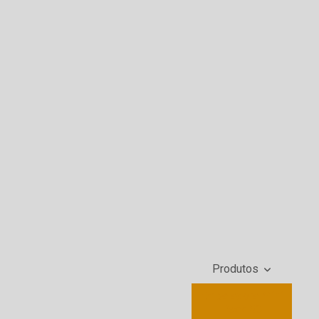
Produtos
Embaladora Mini
Pack 50