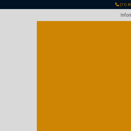
(11) 4
Info
Alimentador automático para f
Embaladora automática de alimento
Embaladora automática de peça
Embaladora automática horizon
Embaladora automática vertical
Embaladora de gelo automática
Embaladora flow pack
Embaladora flow 
Embaladora flow pack peque
Embaladora flow pack usada
Embalador
Embaladora horizontal flow pack
Embala
Empacotadora automática
Empacotad