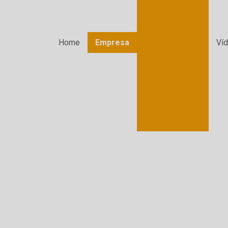
Esteira
Trasportadora
Máquina MD
Home
Empresa
Ví
60/MD60-S
Máquina
MD200/MD200-
S
Máquina
MD500/MD500-
S