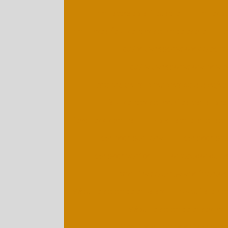
Empacotadora industrial
Empacot
Empresas fabricantes de embaladora
Em
Esteira transportadora de corre
Esteira transportadora para 
Esteiras transportadoras de elevação
Fabricantes de esteiras transporta
Flow pack comprar
Flow pack dispenser
Flow pack pequena
Flow pack pre
Flow pack vertical
Fornecedor de es
Máquina de embalar alimentos
Máquina de embalar balas
Máquina de e
Máquina de embalar doces
Máquina de embalar flow pack