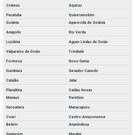
Crateús
Aquiraz
Pacatuba
Quixeramobim
Goiânia
Aparecida de Goiânia
Anápolis
Rio Verde
Luziânia
Águas Lindas de Goiás
Valparaíso de Goiás
Trindade
Formosa
Novo Gama
Itumbiara
Senador Canedo
Catalão
Jataí
Planaltina
Caldas Novas
Manaus
Parintins
Itacoatiara
Manacapuru
Coari
Centro Amazonense
Belém
Ananindeua
Santarém
Marabá