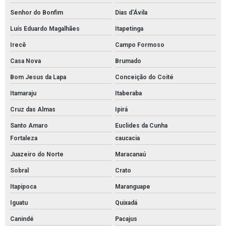
Senhor do Bonfim
Dias d'Ávila
Luís Eduardo Magalhães
Itapetinga
Irecê
Campo Formoso
Casa Nova
Brumado
Bom Jesus da Lapa
Conceição do Coité
Itamaraju
Itaberaba
Cruz das Almas
Ipirá
Santo Amaro
Euclides da Cunha
Fortaleza
caucacia
Juazeiro do Norte
Maracanaú
Sobral
Crato
Itapipoca
Maranguape
Iguatu
Quixadá
Canindé
Pacajus