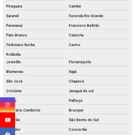
Piraquara
Cambé
Sarandi
Fazenda Rio Grande
Paranavaí
Francisco Beltrão
Pato Branco
Cianorte
Telêmaco Borba
Castro
Rolândia
Joinville
Florianópolis
Blumenau
Itajaí
São José
Chapecó
Criciúma
Jaraguá do sul
Lages
Palhoça
Balneário Camboriú
Brusque
Tubarão
São Bento do Sul
Caçador
Concórdia