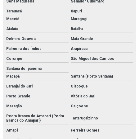
Sena Madureira
Senador Guiomard
Tarauacá
Xapuri
Maceió
Maragogi
Atalaia
Batalha
Delmiro Gouveia
Mata Grande
Palmeira dos Índios
Arapiraca
Coruripe
São Miguel dos Campos
Santana do Ipanema
Macapá
Santana (Porto Santana)
Laranjal do Jari
Oiapoque
Porto Grande
Vitória do Jari
Mazagão
Calçoene
Pedra Branca do Amapari (Pedra
Tartarugalzinho
Branca do Amaparí)
Amapá
Ferreira Gomes