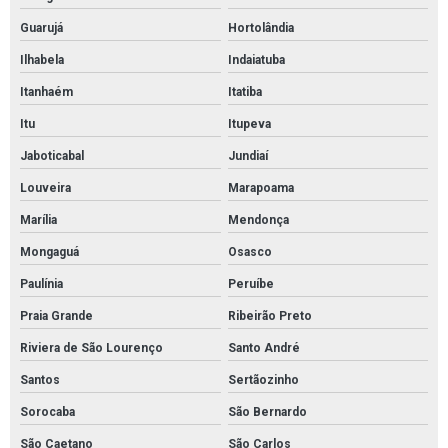
Guarujá
Hortolândia
Ilhabela
Indaiatuba
Itanhaém
Itatiba
Itu
Itupeva
Jaboticabal
Jundiaí
Louveira
Marapoama
Marília
Mendonça
Mongaguá
Osasco
Paulínia
Peruíbe
Praia Grande
Ribeirão Preto
Riviera de São Lourenço
Santo André
Santos
Sertãozinho
Sorocaba
São Bernardo
São Caetano
São Carlos