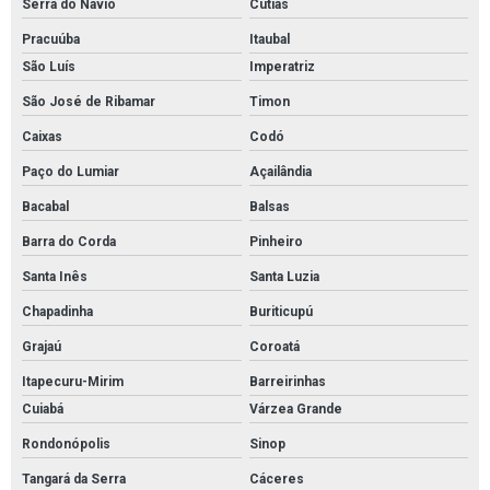
Serra do Navio
Cutias
Pracuúba
Itaubal
São Luís
Imperatriz
São José de Ribamar
Timon
Caixas
Codó
Paço do Lumiar
Açailândia
Bacabal
Balsas
Barra do Corda
Pinheiro
Santa Inês
Santa Luzia
Chapadinha
Buriticupú
Grajaú
Coroatá
Itapecuru-Mirim
Barreirinhas
Cuiabá
Várzea Grande
Rondonópolis
Sinop
Tangará da Serra
Cáceres