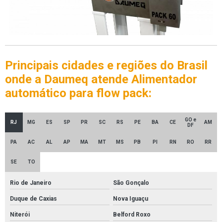
Principais cidades e regiões do Brasil
onde a Daumeq atende Alimentador
automático para flow pack:
GO e
RJ
MG
ES
SP
PR
SC
RS
PE
BA
CE
AM
DF
PA
AC
AL
AP
MA
MT
MS
PB
PI
RN
RO
RR
SE
TO
Rio de Janeiro
São Gonçalo
Duque de Caxias
Nova Iguaçu
Niterói
Belford Roxo