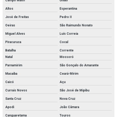
Campo Maior
União
Altos
Esperantina
José de Freitas
Pedro II
Oeiras
São Raimundo Nonato
Miguel Alves
Luís Correia
Piracuruca
Cocal
Batalha
Corrente
Natal
Mossoró
Parnamirim
São Gonçalo do Amarante
Macaíba
Ceará-Mirim
Caicó
Açu
Currais Novos
São José de Mipibu
Santa Cruz
Nova Cruz
Apodi
João Câmara
Canguaretama
Touros