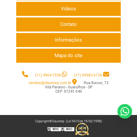
Vídeos
Contato
Informações
Mapa do site
(11) 4969-7338
(11) 99982-6726
vendas@daumeq.com.br
Rua Bacuri, 73
Vila Paraiso - Guarulhos - SP
CEP: 07241-540
Copyright © Daumeq. (Lei 9610 de 19/02/1998)
W3C
W3C