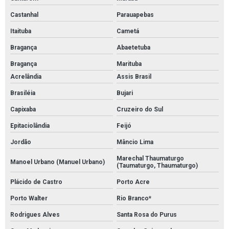
Castanhal
Parauapebas
Itaituba
Cametá
Bragança
Abaetetuba
Bragança
Marituba
Acrelândia
Assis Brasil
Brasiléia
Bujari
Capixaba
Cruzeiro do Sul
Epitaciolândia
Feijó
Jordão
Mâncio Lima
Marechal Thaumaturgo
Manoel Urbano (Manuel Urbano)
(Taumaturgo, Thaumaturgo)
Plácido de Castro
Porto Acre
Porto Walter
Rio Branco*
Rodrigues Alves
Santa Rosa do Purus