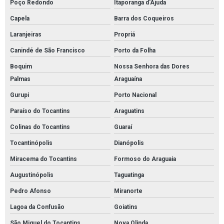
Poço Redondo
Itaporanga d'Ajuda
Capela
Barra dos Coqueiros
Laranjeiras
Propriá
Canindé de São Francisco
Porto da Folha
Boquim
Nossa Senhora das Dores
Palmas
Araguaína
Gurupi
Porto Nacional
Paraíso do Tocantins
Araguatins
Colinas do Tocantins
Guaraí
Tocantinópolis
Dianópolis
Miracema do Tocantins
Formoso do Araguaia
Augustinópolis
Taguatinga
Pedro Afonso
Miranorte
Lagoa da Confusão
Goiatins
São Miguel do Tocantins
Nova Olinda