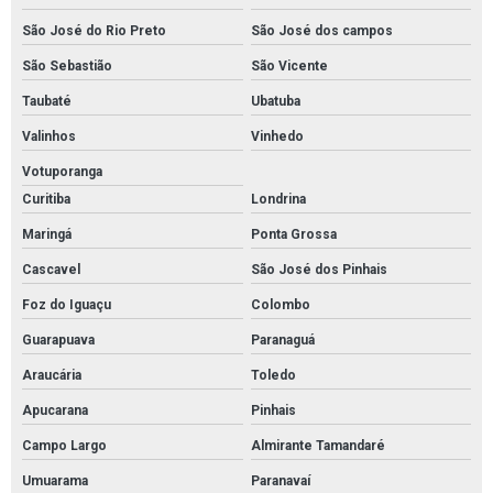
São José do Rio Preto
São José dos campos
São Sebastião
São Vicente
Taubaté
Ubatuba
Valinhos
Vinhedo
Votuporanga
Curitiba
Londrina
Maringá
Ponta Grossa
Cascavel
São José dos Pinhais
Foz do Iguaçu
Colombo
Guarapuava
Paranaguá
Araucária
Toledo
Apucarana
Pinhais
Campo Largo
Almirante Tamandaré
Umuarama
Paranavaí