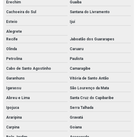
Erechim
Guaíba
Cachoeira do Sul
Santana do Livramento
Esteio
Ijuí
Alegrete
Recife
Jaboatão dos Guararapes
Olinda
Caruaru
Petrolina
Paulista
Cabo de Santo Agostinho
Camaragibe
Garanhuns
Vitória de Santo Antão
Igarassu
São Lourenço da Mata
Abreu e Lima
Santa Cruz do Capibaribe
Ipojuca
Serra Talhada
Araripina
Gravatá
Carpina
Goiana
Belo Jardim
Arcoverde