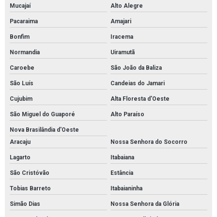
Mucajaí
Alto Alegre
Pacaraima
Amajari
Bonfim
Iracema
Normandia
Uiramutã
Caroebe
São João da Baliza
São Luís
Candeias do Jamari
Cujubim
Alta Floresta d'Oeste
São Miguel do Guaporé
Alto Paraíso
Nova Brasilândia d'Oeste
Aracaju
Nossa Senhora do Socorro
Lagarto
Itabaiana
São Cristóvão
Estância
Tobias Barreto
Itabaianinha
Simão Dias
Nossa Senhora da Glória