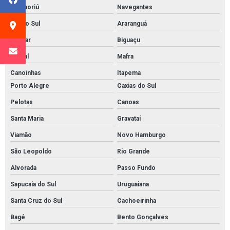
Camboriú
Navegantes
Rio do Sul
Araranguá
Gaspar
Biguaçu
Indaial
Mafra
Canoinhas
Itapema
Porto Alegre
Caxias do Sul
Pelotas
Canoas
Santa Maria
Gravataí
Viamão
Novo Hamburgo
São Leopoldo
Rio Grande
Alvorada
Passo Fundo
Sapucaia do Sul
Uruguaiana
Santa Cruz do Sul
Cachoeirinha
Bagé
Bento Gonçalves