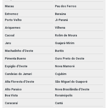
Macau
Pau dos Ferros
Extremoz
Baraúna
Porto Velho
Ji-Paraná
Ariquemes
Vilhena
Cacoal
Rolim de Moura
Jaru
Guajará-Mirim
Machadinho d'Oeste
Buritis
Pimenta Bueno
Ouro Preto do Oeste
Espigão d'Oeste
Nova Mamoré
Candeias do Jamari
Cujubim
Alta Floresta d'Oeste
São Miguel do Guaporé
Alto Paraíso
Nova Brasilândia d'Oeste
Boa Vista
Rorainópolis
Caracaraí
Cantá