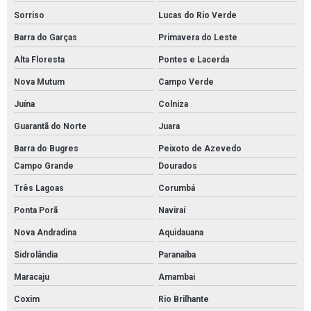
Sorriso
Lucas do Rio Verde
Barra do Garças
Primavera do Leste
Alta Floresta
Pontes e Lacerda
Nova Mutum
Campo Verde
Juína
Colniza
Guarantã do Norte
Juara
Barra do Bugres
Peixoto de Azevedo
Campo Grande
Dourados
Três Lagoas
Corumbá
Ponta Porã
Naviraí
Nova Andradina
Aquidauana
Sidrolândia
Paranaíba
Maracaju
Amambai
Coxim
Rio Brilhante