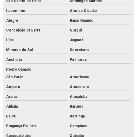
São Gabriel da Palha
Domingos Martins
Itapemirim
Afonso Cláudio
Alegre
Baixo Guandu
Conceição da Barra
Guaçuí
Iúna
Jaguaré
Mimoso do Sul
Sooretama
Anchieta
Pinheiros
Pedro Canário
São Paulo
Americana
Amparo
Araraquara
Araras
Araçatuba
Atibaia
Barueri
Bauru
Bertioga
Bragança Paulista
Campinas
Caraguatatuba
Cubatão