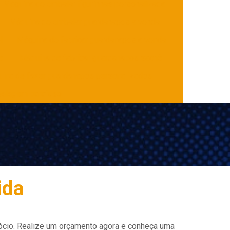
Máquina de embalar figurinhas personalizada
Máquina de embalar guardanapos a venda
l
Máquina de fabricar guardanapos a venda
el
Máquina de fabricar guardanapos sachê
ina de fazer guardanapos personalizados
alagem parafuso
ida
ócio. Realize um orçamento agora e conheça uma