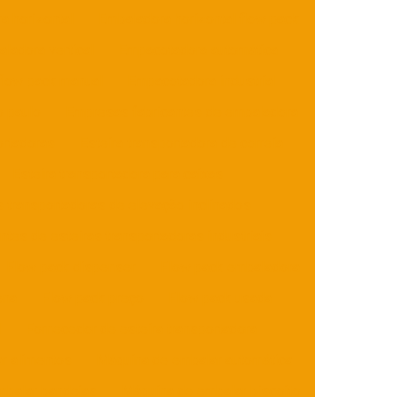
a horizontal
Embaladora horizontal flow pack
ladora vertical
Empacotadora automática
flow pack manual
Empacotadora industrial
 paulo
Empresas fabricantes de embaladora
ortadoras
Esteira transportadora de correia
Esteira transportadora para caixas
s transportadoras de elevação inclinados
ntes de esteiras transportadoras industriais
Flow pack dispenser
Flow pack embaladora
ena
Flow pack preço
Flow pack usada
l
Fornecedor de esteira transportadora
r alimentos
Máquina de embalar automática
mbalar bandejas
Máquina de embalar biscoito