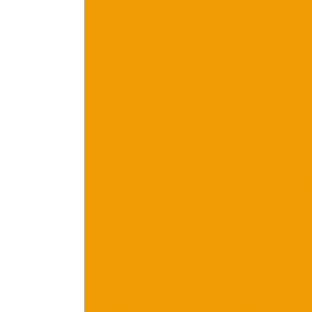
Embaladora flow pack vertical
Embalador
Embaladora seladora automática
Emba
Empacotadora em sp
Empacotadora 
Empacotadora manual
Empacotadora são
Empresas fabricantes de esteiras transp
Esteira transportadora de inox
Esteiras transportadoras
Esteira
Fabricantes de embaladoras
Fabrica
Flow pack a venda
Flow pack comprar
Flow pack invertida
Flow pack pequ
Flow pack valor
Flow pack vertica
Máquina de embalar
Máquina de embala
Máquina de embalar balas
Máquina de e