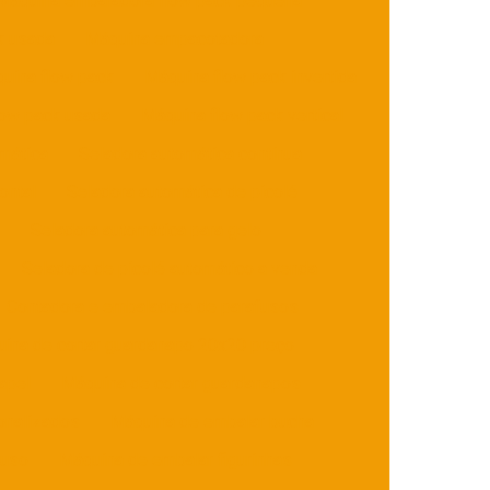
Máquina embaladora flow pack pequena
k usada
Máquina empacotadora
uina flow pack
Máquina flow pack invertida
low pack usada
Máquina flow pack vertical
mática
Seladora automática contínua
ontal
Seladora automática de picolé
Seladora automática para gelo
Seladora de picolé automático a venda
Contadora e embaladora de parafusos
ina de cortar guardanapo 20x20 preço
apel
Máquina de cortar guardanapos
onalizados
Máquina de embalar bucha
fuso
Máquina de embalar figurinhas