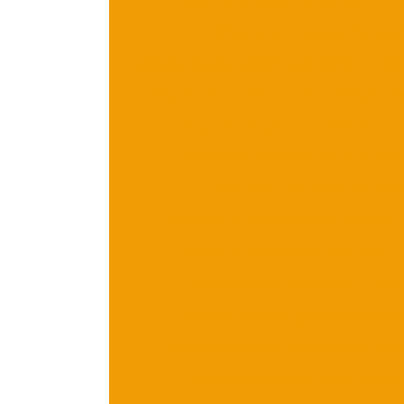
Máquina embaladora flow pack
Máquina embaladora flow pac
Máquina empacotadora automática
Máq
Máquina flow pack manual
Máquina f
Preço de maquina embaladora auto
Seladora automática contínua horiz
Seladora automática industrial
Seladora de embalagens automática
Venda de embaladora flow pack
Embaladora de parafusos
Máqu
Máquina de cortar guardanapo de p
Máquina de cortar guardanapos pers
Máquina de embalar bucha e para