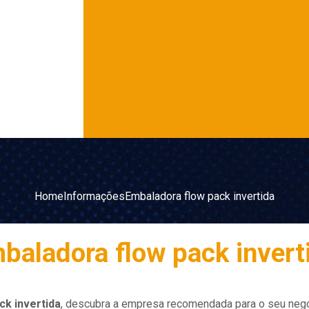
Máquina de embalar figurinhas da copa
Máquina de embalar guardanapo sachê
Máquina de embalar guardanapos de pape
Máquina de fabricar guardanapos de pap
Máquina de fazer guardanapo
Máqu
Máquina emb
Home
Informações
Embaladora flow pack invertida
baladora flow pack invert
ck invertida
, descubra a empresa recomendada para o seu neg