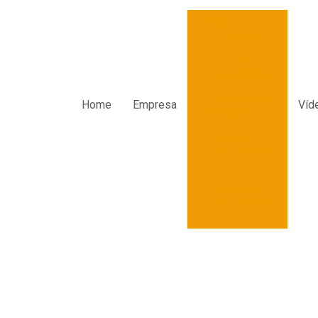
Embaladora Mini
Pack 50
Esteira
Trasportadora
Máquina MD
Home
Empresa
Víd
60/MD60-S
Máquina
MD200/MD200-
S
Máquina
MD500/MD500-
S