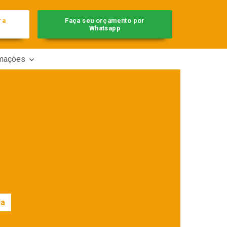
ra
Faça seu orçamento por
Whatsapp
rmações
low pack
Embaladora automática
s
Embaladora automática de bandejas
s
Embaladora automática de picolé
al
Embaladora automática usada
Embaladora de doces flow pack
Embaladora de pães tipo flow pack
Embaladora flow pack bandejas
da
Embaladora flow pack pequena
Embaladora flow pack usada