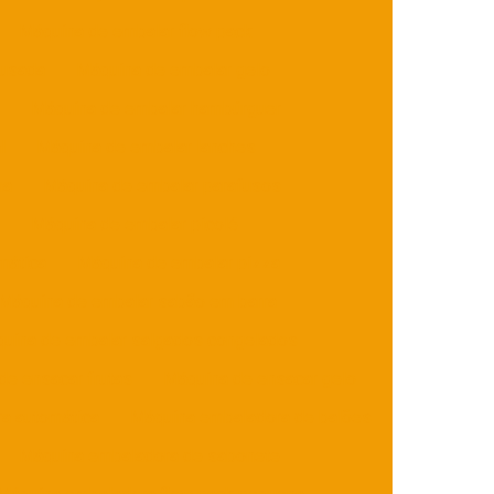
Máquina de embalar flow pack
 usada
Máquina de embalar gelo
Máquina de embalar hambúrguer
l
Máquina de embalar lanches
ma
Máquina de embalar parafusos
s
Máquina de embalar picolé
mática
Máquina de embalar pizza
Máquina de embalar sabão em barra
uina de embalar salgados congelados
de ensacar frutas
Máquina de ensacar gelo
a automática
Máquina embaladora de balões
Máquina embaladora de sabonete