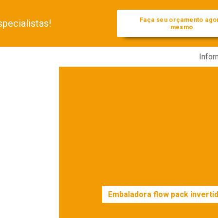
Faça seu orçamento ago
pecialistas!
mesmo
Info
Alimentador automático para f
Embaladora automática de alimento
Embaladora automática de peça
Embaladora automática horizont
Embaladora automática vertical
Embaladora de gelo automática
Embaladora flow pack
Embaladora flow pack inverti
Embaladora flow pack preço