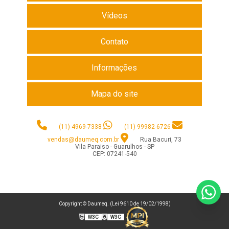
Vídeos
Contato
Informações
Mapa do site
(11) 4969-7338
(11) 99982-6726
vendas@daumeq.com.br
Rua Bacuri, 73
Vila Paraiso - Guarulhos - SP
CEP: 07241-540
Copyright © Daumeq. (Lei 9610 de 19/02/1998)
W3C
W3C