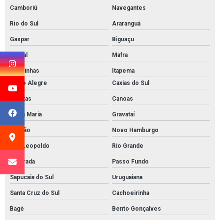
Camboriú
Navegantes
Rio do Sul
Araranguá
Gaspar
Biguaçu
Indaial
Mafra
Canoinhas
Itapema
Porto Alegre
Caxias do Sul
Pelotas
Canoas
Santa Maria
Gravataí
Viamão
Novo Hamburgo
São Leopoldo
Rio Grande
Alvorada
Passo Fundo
Sapucaia do Sul
Uruguaiana
Santa Cruz do Sul
Cachoeirinha
Bagé
Bento Gonçalves