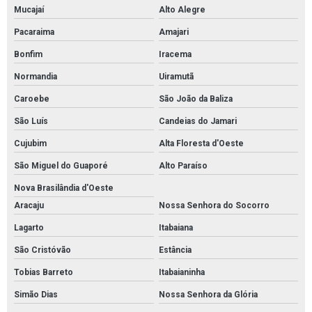
Mucajaí
Alto Alegre
Pacaraima
Amajari
Bonfim
Iracema
Normandia
Uiramutã
Caroebe
São João da Baliza
São Luís
Candeias do Jamari
Cujubim
Alta Floresta d'Oeste
São Miguel do Guaporé
Alto Paraíso
Nova Brasilândia d'Oeste
Aracaju
Nossa Senhora do Socorro
Lagarto
Itabaiana
São Cristóvão
Estância
Tobias Barreto
Itabaianinha
Simão Dias
Nossa Senhora da Glória