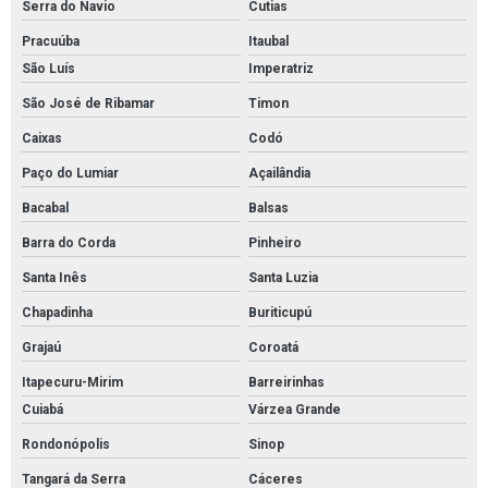
Serra do Navio
Cutias
Pracuúba
Itaubal
São Luís
Imperatriz
São José de Ribamar
Timon
Caixas
Codó
Paço do Lumiar
Açailândia
Bacabal
Balsas
Barra do Corda
Pinheiro
Santa Inês
Santa Luzia
Chapadinha
Buriticupú
Grajaú
Coroatá
Itapecuru-Mirim
Barreirinhas
Cuiabá
Várzea Grande
Rondonópolis
Sinop
Tangará da Serra
Cáceres