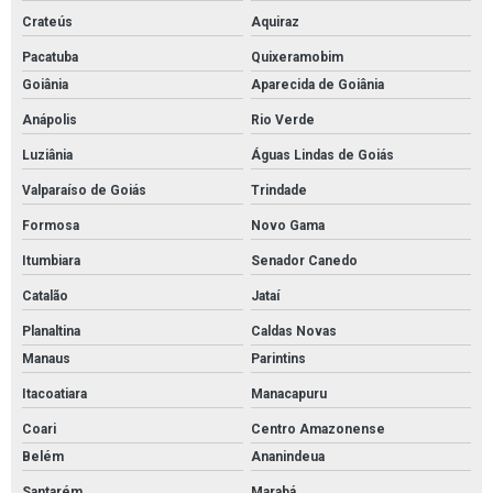
Crateús
Aquiraz
Pacatuba
Quixeramobim
Goiânia
Aparecida de Goiânia
Anápolis
Rio Verde
Luziânia
Águas Lindas de Goiás
Valparaíso de Goiás
Trindade
Formosa
Novo Gama
Itumbiara
Senador Canedo
Catalão
Jataí
Planaltina
Caldas Novas
Manaus
Parintins
Itacoatiara
Manacapuru
Coari
Centro Amazonense
Belém
Ananindeua
Santarém
Marabá