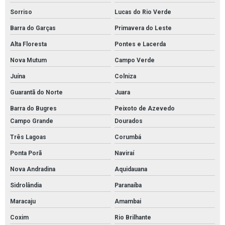
Sorriso
Lucas do Rio Verde
Barra do Garças
Primavera do Leste
Alta Floresta
Pontes e Lacerda
Nova Mutum
Campo Verde
Juína
Colniza
Guarantã do Norte
Juara
Barra do Bugres
Peixoto de Azevedo
Campo Grande
Dourados
Três Lagoas
Corumbá
Ponta Porã
Naviraí
Nova Andradina
Aquidauana
Sidrolândia
Paranaíba
Maracaju
Amambai
Coxim
Rio Brilhante