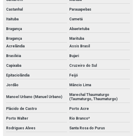
Castanhal
Parauapebas
Itaituba
Cametá
Bragança
Abaetetuba
Bragança
Marituba
Acrelândia
Assis Brasil
Brasiléia
Bujari
Capixaba
Cruzeiro do Sul
Epitaciolândia
Feijó
Jordão
Mâncio Lima
Marechal Thaumaturgo
Manoel Urbano (Manuel Urbano)
(Taumaturgo, Thaumaturgo)
Plácido de Castro
Porto Acre
Porto Walter
Rio Branco*
Rodrigues Alves
Santa Rosa do Purus