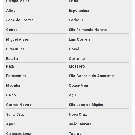
Campo Maior
União
Altos
Esperantina
José de Freitas
Pedro II
Oeiras
São Raimundo Nonato
Miguel Alves
Luís Correia
Piracuruca
Cocal
Batalha
Corrente
Natal
Mossoró
Parnamirim
São Gonçalo do Amarante
Macaíba
Ceará-Mirim
Caicó
Açu
Currais Novos
São José de Mipibu
Santa Cruz
Nova Cruz
Apodi
João Câmara
Canguaretama
Touros