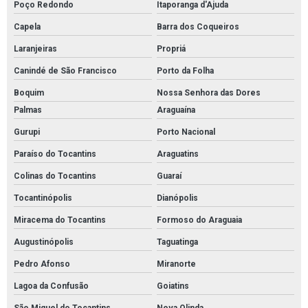
Poço Redondo
Itaporanga d'Ajuda
Capela
Barra dos Coqueiros
Laranjeiras
Propriá
Canindé de São Francisco
Porto da Folha
Boquim
Nossa Senhora das Dores
Palmas
Araguaína
Gurupi
Porto Nacional
Paraíso do Tocantins
Araguatins
Colinas do Tocantins
Guaraí
Tocantinópolis
Dianópolis
Miracema do Tocantins
Formoso do Araguaia
Augustinópolis
Taguatinga
Pedro Afonso
Miranorte
Lagoa da Confusão
Goiatins
São Miguel do Tocantins
Nova Olinda