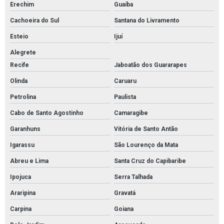
Erechim
Guaíba
Cachoeira do Sul
Santana do Livramento
Esteio
Ijuí
Alegrete
Recife
Jaboatão dos Guararapes
Olinda
Caruaru
Petrolina
Paulista
Cabo de Santo Agostinho
Camaragibe
Garanhuns
Vitória de Santo Antão
Igarassu
São Lourenço da Mata
Abreu e Lima
Santa Cruz do Capibaribe
Ipojuca
Serra Talhada
Araripina
Gravatá
Carpina
Goiana