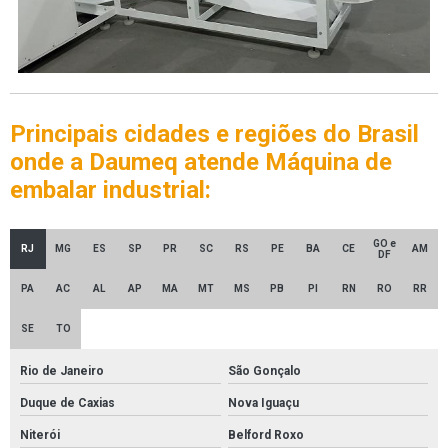
Principais cidades e regiões do Brasil
onde a Daumeq atende Máquina de
embalar industrial:
GO e
RJ
MG
ES
SP
PR
SC
RS
PE
BA
CE
AM
DF
PA
AC
AL
AP
MA
MT
MS
PB
PI
RN
RO
RR
SE
TO
Rio de Janeiro
São Gonçalo
Duque de Caxias
Nova Iguaçu
Niterói
Belford Roxo