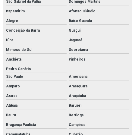
São Gabriel da Palha
Domingos Martins
Itapemirim
Afonso Cláudio
Alegre
Baixo Guandu
Conceição da Barra
Guaçuí
Iúna
Jaguaré
Mimoso do Sul
Sooretama
Anchieta
Pinheiros
Pedro Canário
São Paulo
Americana
Amparo
Araraquara
Araras
Araçatuba
Atibaia
Barueri
Bauru
Bertioga
Bragança Paulista
Campinas
Caraguatatuba
Cubatão