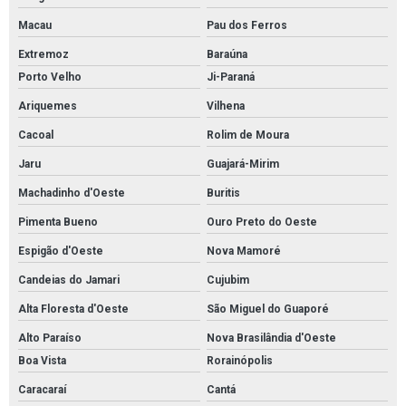
Macau
Pau dos Ferros
Extremoz
Baraúna
Porto Velho
Ji-Paraná
Ariquemes
Vilhena
Cacoal
Rolim de Moura
Jaru
Guajará-Mirim
Machadinho d'Oeste
Buritis
Pimenta Bueno
Ouro Preto do Oeste
Espigão d'Oeste
Nova Mamoré
Candeias do Jamari
Cujubim
Alta Floresta d'Oeste
São Miguel do Guaporé
Alto Paraíso
Nova Brasilândia d'Oeste
Boa Vista
Rorainópolis
Caracaraí
Cantá