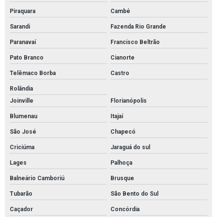
Piraquara
Cambé
Sarandi
Fazenda Rio Grande
Paranavaí
Francisco Beltrão
Pato Branco
Cianorte
Telêmaco Borba
Castro
Rolândia
Joinville
Florianópolis
Blumenau
Itajaí
São José
Chapecó
Criciúma
Jaraguá do sul
Lages
Palhoça
Balneário Camboriú
Brusque
Tubarão
São Bento do Sul
Caçador
Concórdia