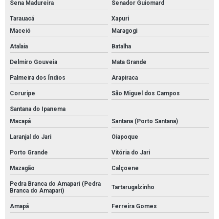
Sena Madureira
Senador Guiomard
Tarauacá
Xapuri
Maceió
Maragogi
Atalaia
Batalha
Delmiro Gouveia
Mata Grande
Palmeira dos Índios
Arapiraca
Coruripe
São Miguel dos Campos
Santana do Ipanema
Macapá
Santana (Porto Santana)
Laranjal do Jari
Oiapoque
Porto Grande
Vitória do Jari
Mazagão
Calçoene
Pedra Branca do Amapari (Pedra
Tartarugalzinho
Branca do Amaparí)
Amapá
Ferreira Gomes