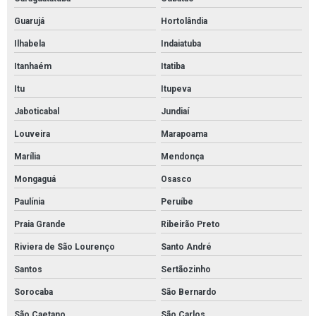
Guarujá
Hortolândia
Ilhabela
Indaiatuba
Itanhaém
Itatiba
Itu
Itupeva
Jaboticabal
Jundiaí
Louveira
Marapoama
Marília
Mendonça
Mongaguá
Osasco
Paulínia
Peruíbe
Praia Grande
Ribeirão Preto
Riviera de São Lourenço
Santo André
Santos
Sertãozinho
Sorocaba
São Bernardo
São Caetano
São Carlos