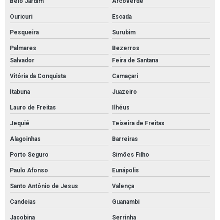
Belo Jardim
Arcoverde
Ouricuri
Escada
Pesqueira
Surubim
Palmares
Bezerros
Salvador
Feira de Santana
Vitória da Conquista
Camaçari
Itabuna
Juazeiro
Lauro de Freitas
Ilhéus
Jequié
Teixeira de Freitas
Alagoinhas
Barreiras
Porto Seguro
Simões Filho
Paulo Afonso
Eunápolis
Santo Antônio de Jesus
Valença
Candeias
Guanambi
Jacobina
Serrinha