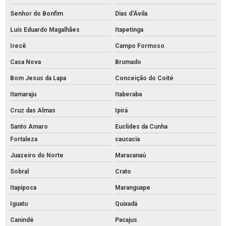
Senhor do Bonfim
Dias d'Ávila
Luís Eduardo Magalhães
Itapetinga
Irecê
Campo Formoso
Casa Nova
Brumado
Bom Jesus da Lapa
Conceição do Coité
Itamaraju
Itaberaba
Cruz das Almas
Ipirá
Santo Amaro
Euclides da Cunha
Fortaleza
caucacia
Juazeiro do Norte
Maracanaú
Sobral
Crato
Itapipoca
Maranguape
Iguatu
Quixadá
Canindé
Pacajus