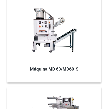
Máquina MD 60/MD60-S