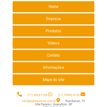
Home
Empresa
Produtos
Vídeos
Contato
Informações
Mapa do site
(11) 4969-7338
(11) 99982-6726
vendas@daumeq.com.br
Rua Bacuri, 73
Vila Paraiso - Guarulhos - SP